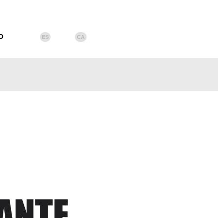
O
ES
CA