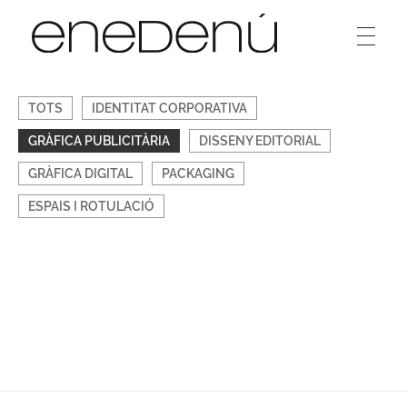
Enedenú
Estudi disseny gràfic
TOTS
IDENTITAT CORPORATIVA
GRÀFICA PUBLICITÀRIA
DISSENY EDITORIAL
GRÀFICA DIGITAL
PACKAGING
ESPAIS I ROTULACIÓ