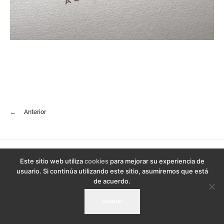
Anterior
© 2019 Company. All rights reserved. Powered by
Este sitio web utiliza
cookies
para mejorar su experiencia de
Phlox Theme
usuario. Si continúa utilizando este sitio, asumiremos que está
de acuerdo.
Aceptar